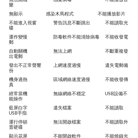
樂
無顯示
感染木馬程式
不能播放影片
不能進入視窗
警告訊息不斷跳出
不能讀取光
碟
運作變慢
防毒軟件不能清除病毒
不能收發電
郵
自動關機
無法上網
不斷重複發
出電郵
發出不正常聲響
上網速度過慢
遺失電郵備
份
機身過熱
區域網絡速度過慢
不能收發傳
真
經常當機
無線網絡不穩定
USB設備不
能操作
藍屏白字
遺失檔案
不能讀取
USB手指
運行停頓
無法開啟檔案
不能讀取外
置硬碟
顯示花屏
不能開啟軟件
不能燒錄光