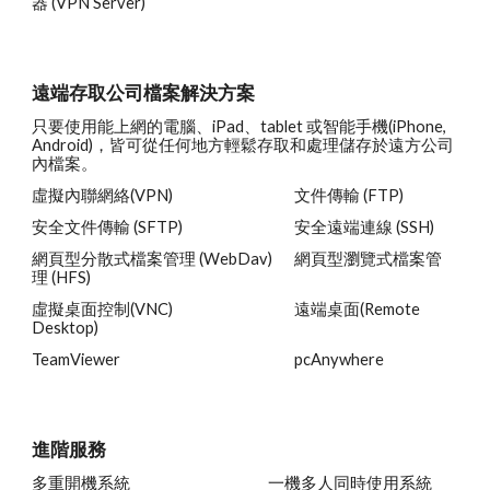
器 (VPN Server) 
遠端存取公司檔案解決方案
只要使用能上網的電腦、iPad、tablet 或智能手機(iPhone, 
Android)，皆可從任何地方輕鬆存取和處理儲存於遠方公司
內檔案。
虛擬內聯網絡(VPN)
文件傳輸 (FTP)
安全文件傳輸 (SFTP)
安全遠端連線 (SSH)
網頁型分散式檔案管理 (WebDav)
網頁型瀏覽式檔案管
理 (HFS)
虛擬桌面控制(VNC)
遠端桌面(Remote 
Desktop)
TeamViewer 
pcAnywhere 
進階服務
多重開機系統
一機多人同時使用系統