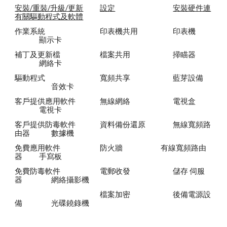
安裝/重裝/升級/更新
設定
安裝硬件連
有關驅動程式及軟體
作業系統
印表機共用
印表機
顯示卡
補丁及更新檔
檔案共用
掃瞄器
網絡卡
驅動程式
寬頻共享
藍芽設備
音效卡
客戶提供應用軟件
無線網絡
電視盒
電視卡
客戶提供防毒軟件
資料備份還原
無線寬頻路
由器
數據機
免費應用軟件
防火牆
有線寬頻路由
器
手寫板
免費防毒軟件
電郵收發
儲存 伺服
器
網絡攝影機
檔案加密
後備電源設
備
光碟鐃錄機