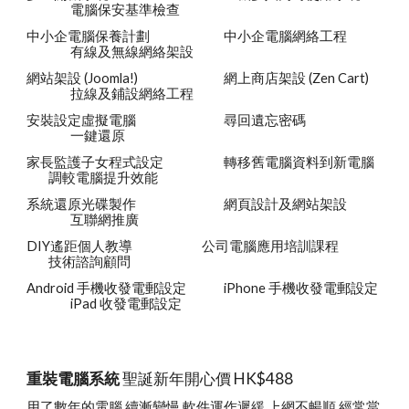
電腦保安基準檢查
中小企電腦保養計劃
中小企電腦網絡工程
有線及無線網絡架設
網站架設 (Joomla!)
網上商店架設 (Zen Cart)
拉線及鋪設網絡工程
安裝設定虛擬電腦
尋回遺忘密碼
一鍵還原
家長監護子女程式設定
轉移舊電腦資料到新電腦
調較電腦提升效能
系統還原光碟製作
網頁設計及網站架設
互聯網推廣
DIY遙距個人教導
公司電腦應用培訓課程
技術諮詢顧問
Android 手機收發電郵設定
iPhone 手機收發電郵設定
iPad 收發電郵設定 
重裝電腦系統 
聖誕新年開心價 HK$488
用了數年的電腦,續漸變慢,軟件運作遲緩,上網不暢順,經常當