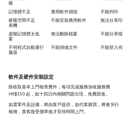
碟
記憶體不足
應用軟件損毀
不能列印
硬碟空間不足
不能安裝應用軟件
無法分享印
表機
虛擬記憶體太低
無法刪除檔案
不能分享檔
案
不明程式自動運行
不能掃描文件
不能登入伺
服器
軟件及硬件安裝設定
除收取基本上門檢查費外，每項完成服務加收服務費 
HK$150 起，如十四日內相關問題出現，免費跟進。
如需零件及設備，將由客戶提供，如代客購買，將會另行
報價，貴客接受價單後才安排時間上門。