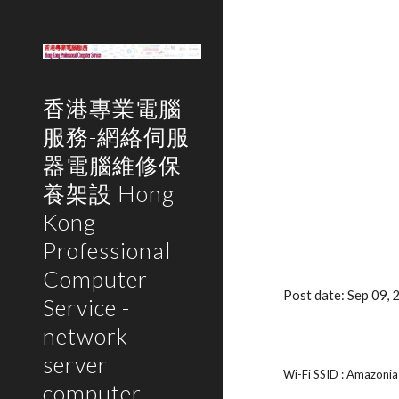
Sk
香港專業電腦
服務-網絡伺服
器電腦維修保
養架設 Hong
Kong
Professional
Computer
Post date: Sep 09,
Service -
network
server
Wi-Fi SSID : Amazonia
computer