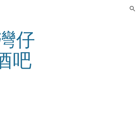
ion
 灣仔 
 酒吧