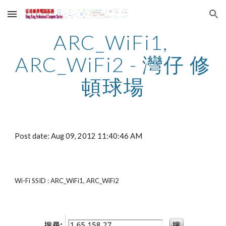
Skip to main content
Skip to navigation
ARC_WiFi1, 
ARC_WiFi2 - 灣仔 修
頓球場
Post date: Aug 09, 2012 11:40:46 AM
Wi-Fi SSID : ARC_WiFi1, ARC_WiFi2