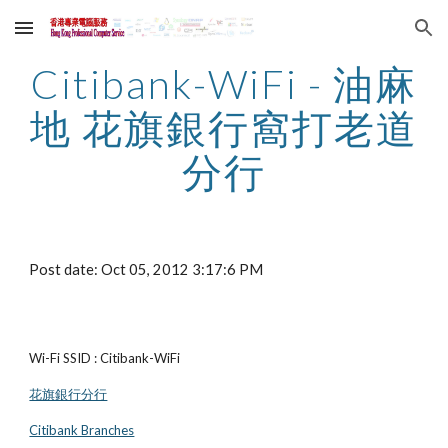
Skip to main content
Skip to navigation
Citibank-WiFi - 油麻
地 花旗銀行窩打老道
分行
Post date: Oct 05, 2012 3:17:6 PM
Wi-Fi SSID : Citibank-WiFi
花旗銀行分行
Citibank Branches