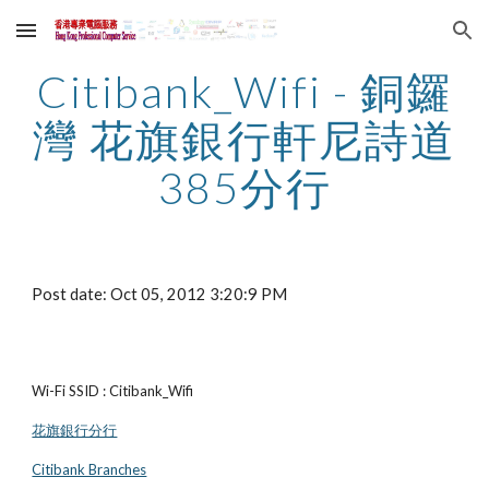
Skip to main content
Skip to navigation
Citibank_Wifi - 銅鑼
灣 花旗銀行軒尼詩道
385分行
Post date: Oct 05, 2012 3:20:9 PM
Wi-Fi SSID : Citibank_Wifi
花旗銀行分行
Citibank Branches