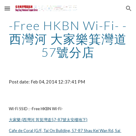
Skip to main content
Skip to navigation
-Free HKBN Wi-Fi- - 
西灣河 大家樂箕灣道
57號分店
Post date: Feb 04, 2014 12:37:41 PM
Wi-Fi SSID : -Free HKBN Wi-Fi-
大家樂 (西灣河 筲箕灣道57-87號太安樓地下)
Cafe de Coral (G/F, Tai On Building, 57-87 Shau Kei Wan Rd, Sai 