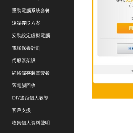
重裝電腦系統套餐
遠端存取方案
安裝設定虛擬電腦
電腦保養計劃
伺服器架設
網絡儲存裝置套餐
舊電腦回收
DIY遙距個人教導
客戶支援
收集個人資料聲明