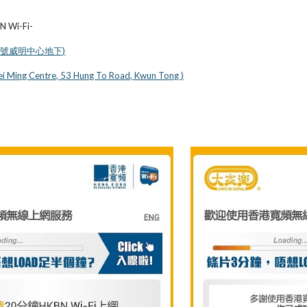
BN Wi-Fi-
3號威明中心地下)
ei Ming Centre, 53 Hung To Road, Kwun Tong )