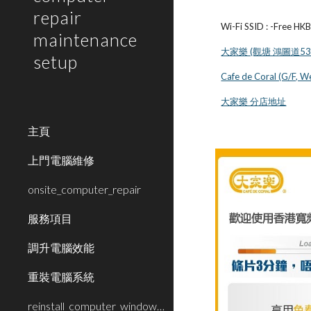
repair
Wi-Fi SSID : -Free HK
maintenance
大家樂 (觀塘 鴻圖道5
setup
Cafe de Coral (G/F, W
大家樂 分店地址
主頁
上門電腦維修
onsite_computer_repair
服務項目
調升電腦效能
重裝電腦系統
reinstall_computer_window_system