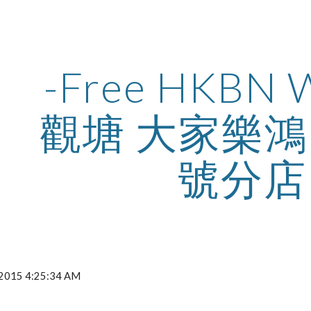
ip to main content
Skip to navigat
-Free HKBN Wi
觀塘 大家樂鴻
號分店
, 2015 4:25:34 AM