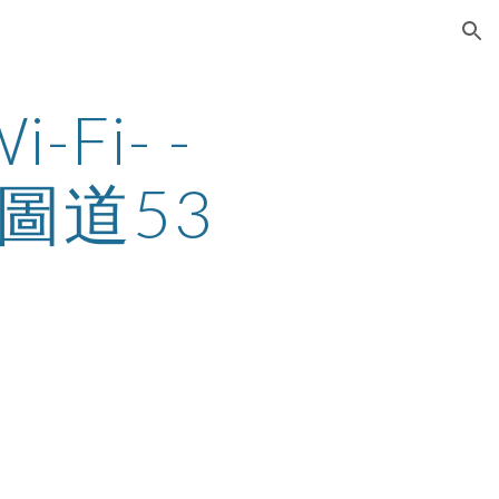
ion
-Fi- - 
圖道53