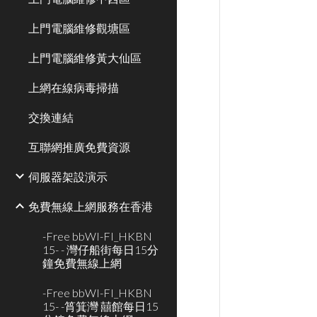
上門電腦維修觀塘區
上門電腦維修黃大仙區
上網在線病毒掃描
交換連結
互聯網推廣免費資源
伺服器架設演示
免費無線上網服務在香港
-Free bbWI-FI_HKBN
15- - 灣仔船街每日15分
鐘免費無線上網
-Free bbWI-FI_HKBN
15- -筲箕灣 囍館每日15