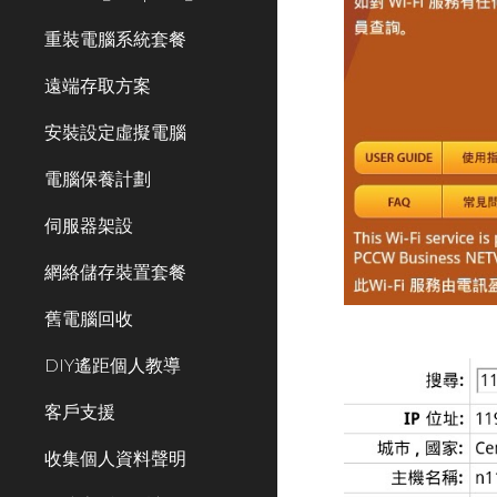
重裝電腦系統套餐
遠端存取方案
安裝設定虛擬電腦
電腦保養計劃
伺服器架設
網絡儲存裝置套餐
舊電腦回收
DIY遙距個人教導
客戶支援
收集個人資料聲明