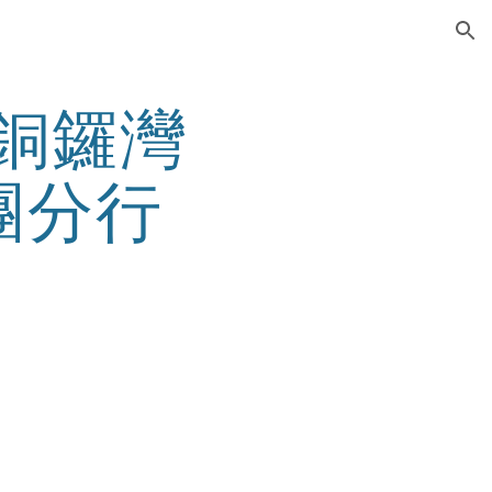
ion
- 銅鑼灣 
團分行