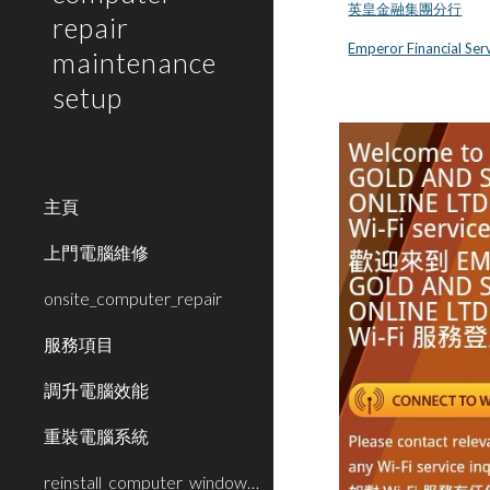
英皇金融集團分行
repair
Emperor Financial Ser
maintenance
setup
主頁
上門電腦維修
onsite_computer_repair
服務項目
調升電腦效能
重裝電腦系統
reinstall_computer_window_system