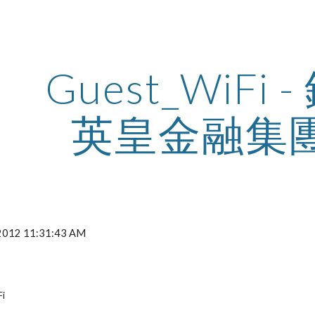
ip to main content
Skip to navigat
Guest_WiFi 
英皇金融集
, 2012 11:31:43 AM
Fi