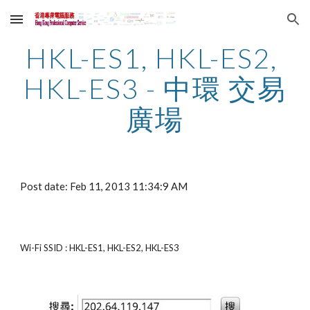
Skip to main content
Skip to navigation
HKL-ES1, HKL-ES2, 
HKL-ES3 - 中環 交易
廣場
Post date: Feb 11, 2013 11:34:9 AM
Wi-Fi SSID : HKL-ES1, HKL-ES2, HKL-ES3