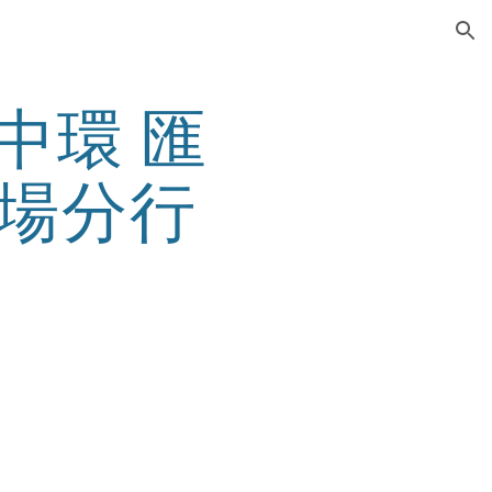
ion
- 中環 匯
場分行