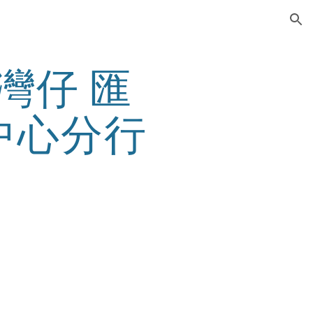
ion
- 灣仔 匯
中心分行