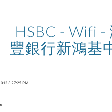
ip to main content
Skip to navigat
HSBC - Wifi 
豐銀行新鴻基
 2012 3:27:25 PM
fi