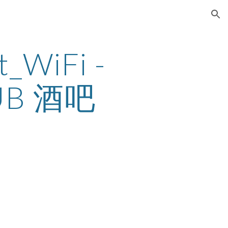
ion
_WiFi - 
UB 酒吧