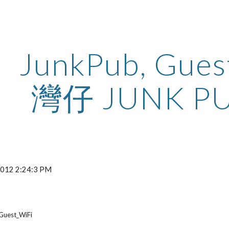
ip to main content
Skip to navigat
JunkPub, Guest
灣仔 JUNK P
 2012 2:24:3 PM
 Guest_WiFi