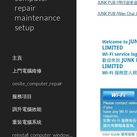
JUNK PUB (灣仔謝斐道
repair
JUNK PUB (Wan Chai J
maintenance
setup
主頁
上門電腦維修
onsite_computer_repair
服務項目
調升電腦效能
重裝電腦系統
reinstall_computer_window_system