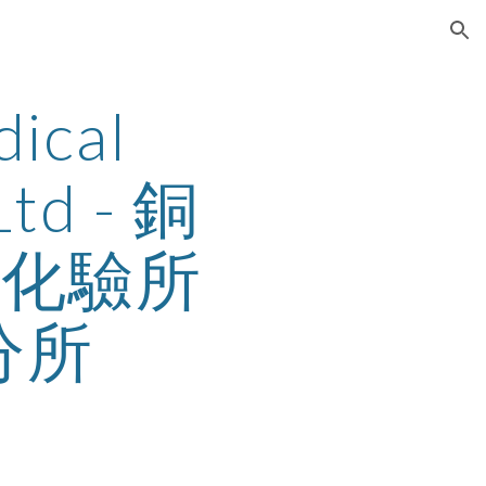
ion
ical 
Ltd - 銅
務化驗所
分所