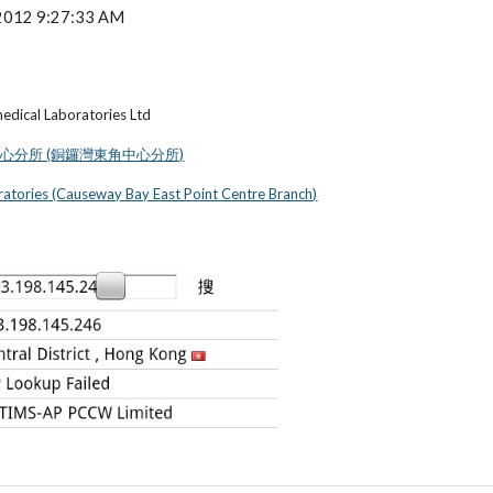
 2012 9:27:33 AM
medical Laboratories Ltd
心分所 (銅鑼灣東角中心分所)
atories (Causeway Bay East Point Centre Branch)