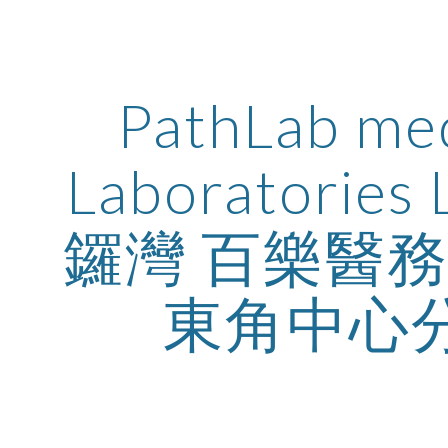
ip to main content
Skip to navigat
PathLab med
Laboratories 
鑼灣 百樂醫
東角中心