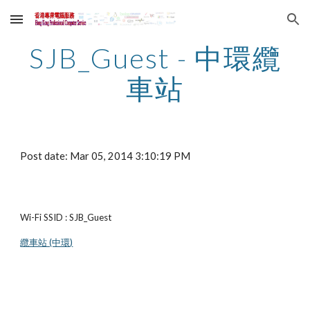
Skip to main content
Skip to navigation
SJB_Guest - 中環纜
車站
Post date: Mar 05, 2014 3:10:19 PM
Wi-Fi SSID : SJB_Guest
纜車站 (中環)