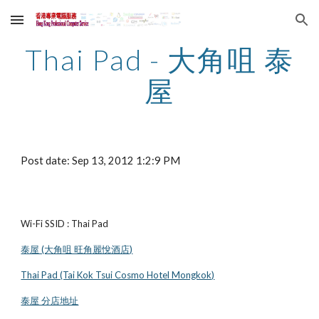
Skip to main content
Skip to navigation
Thai Pad - 大角咀 泰
屋
Post date: Sep 13, 2012 1:2:9 PM
Wi-Fi SSID : Thai Pad
泰屋 (大角咀 旺角麗悅酒店)
Thai Pad (Tai Kok Tsui Cosmo Hotel Mongkok)
泰屋 分店地址