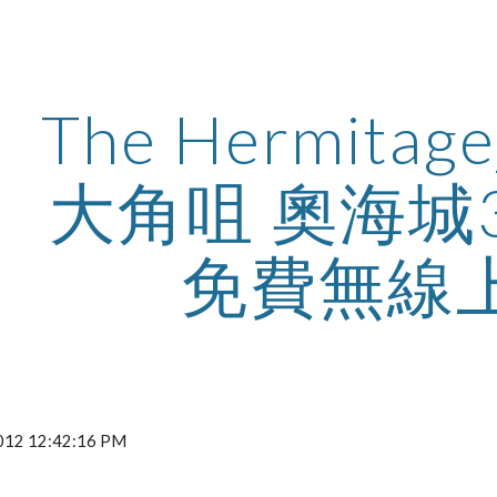
ip to main content
Skip to navigat
The Hermitage_
大角咀 奧海城
免費無線
 2012 12:42:16 PM