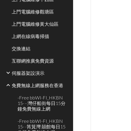
上門電腦維修觀塘區
上門電腦維修黃大仙區
上網在線病毒掃描
交換連結
互聯網推廣免費資源
伺服器架設演示
免費無線上網服務在香港
-Free bbWI-FI_HKBN
15- - 灣仔船街每日15分
鐘免費無線上網
-Free bbWI-FI_HKBN
15- -筲箕灣 囍館每日15