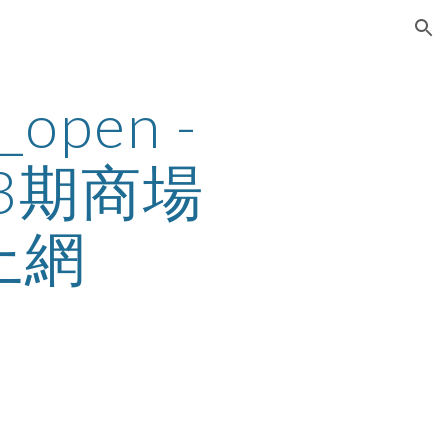
ion
open - 
3期商場
上網