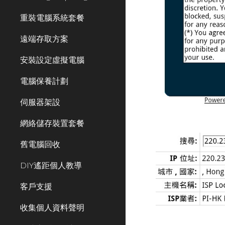
重裝電腦系統套餐
遠端存取方案
安裝設定虛擬電腦
電腦保養計劃
伺服器架設
網絡儲存裝置套餐
舊電腦回收
DIY遙距個人教導
客戶支援
收集個人資料聲明