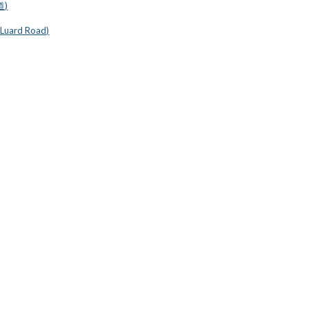
道)
 Luard Road)