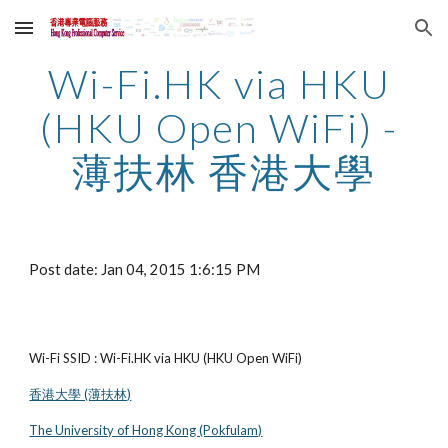
Skip to main content
Skip to navigation
Wi-Fi.HK via HKU 
(HKU Open WiFi) - 
薄扶林 香港大學
Post date: Jan 04, 2015 1:6:15 PM
Wi-Fi SSID : Wi-Fi.HK via HKU (HKU Open WiFi)
香港大學 (薄扶林)
The University of Hong Kong (Pokfulam)