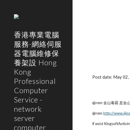
Sk
香港專業電腦
服務-網絡伺服
器電腦維修保
養架設 Hong
Kong
Post date: May 02
Professional
Computer
Service -
@rem 金山毒霸 
network
@rem
http://www.iji
server
if exist KingsoftAnt
computer