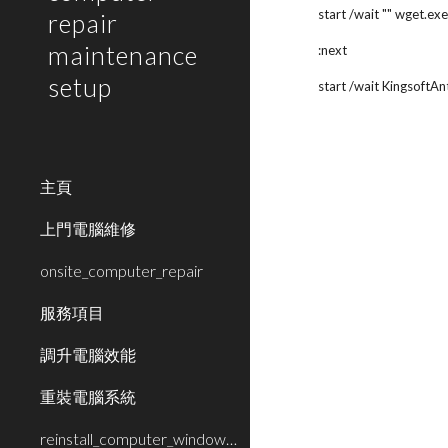
start /wait "" wget.exe
repair
maintenance
:next
setup
start /wait Kingsoft
主頁
上門電腦維修
onsite_computer_repair
服務項目
調升電腦效能
重裝電腦系統
reinstall_computer_window_system