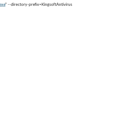
exe
" --directory-prefix=KingsoftAntivirus