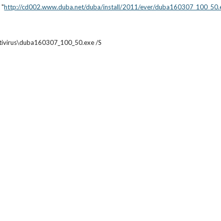
 "
http://cd002.www.duba.net/duba/install/2011/ever/duba160307_100_50.
Antivirus\duba160307_100_50.exe /S