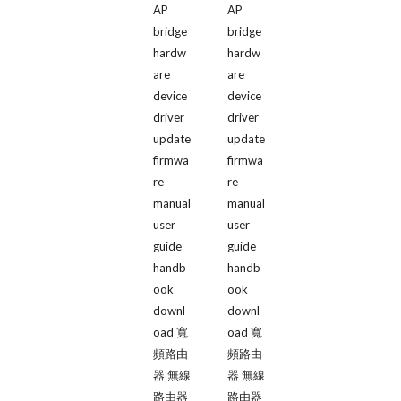
AP 
AP 
bridge 
bridge 
hardw
hardw
are 
are 
device 
device 
driver 
driver 
update 
update 
firmwa
firmwa
re 
re 
manual 
manual 
user 
user 
guide 
guide 
handb
handb
ook 
ook 
downl
downl
oad 寬
oad 寬
頻路由
頻路由
器 無線
器 無線
路由器 
路由器 