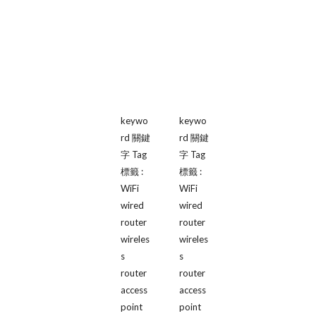
keywo
keywo
rd 關鍵
rd 關鍵
字 Tag 
字 Tag 
標籤 : 
標籤 : 
WiFi 
WiFi 
wired 
wired 
router 
router 
wireles
wireles
s 
s 
router 
router 
access 
access 
point 
point 