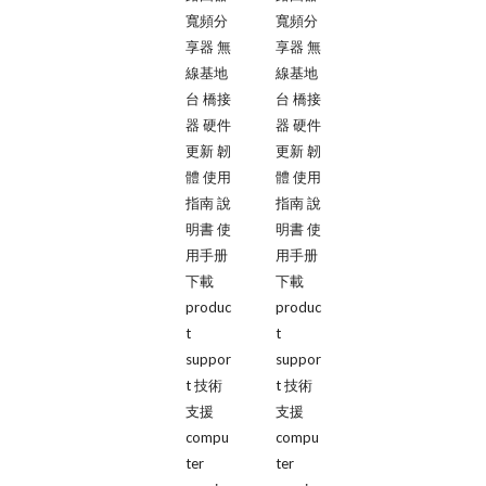
寬頻分
寬頻分
享器 無
享器 無
線基地
線基地
台 橋接
台 橋接
器 硬件 
器 硬件 
更新 韌
更新 韌
體 使用
體 使用
指南 說
指南 說
明書 使
明書 使
用手册 
用手册 
下載 
下載 
produc
produc
t 
t 
suppor
suppor
t 技術
t 技術
支援 
支援 
compu
compu
ter 
ter 