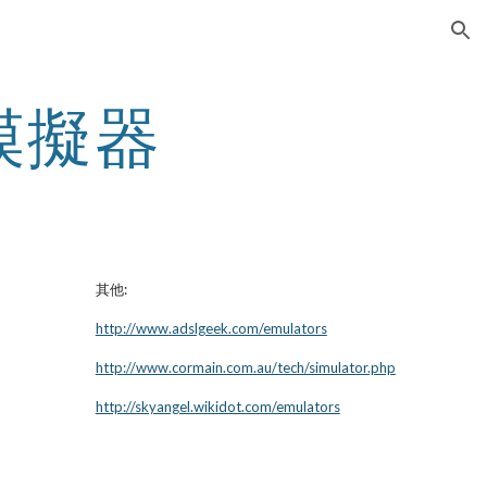
ion
模擬器
其他:
http://www.adslgeek.com/emulators
http://www.cormain.com.au/tech/simulator.php
http://skyangel.wikidot.com/emulators