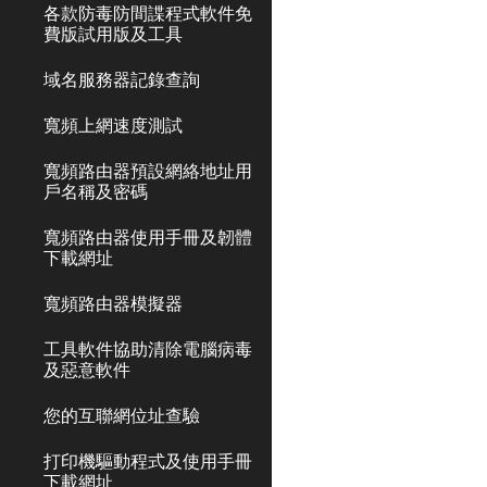
各款防毒防間諜程式軟件免
費版試用版及工具
域名服務器記錄查詢
寬頻上網速度測試
寬頻路由器預設網絡地址用
戶名稱及密碼
寬頻路由器使用手冊及韌體
下載網址
寬頻路由器模擬器
工具軟件協助清除電腦病毒
及惡意軟件
您的互聯網位址查驗
打印機驅動程式及使用手冊
下載網址