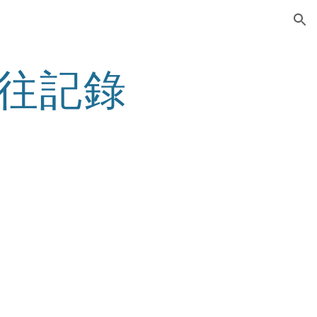
ion
往記錄