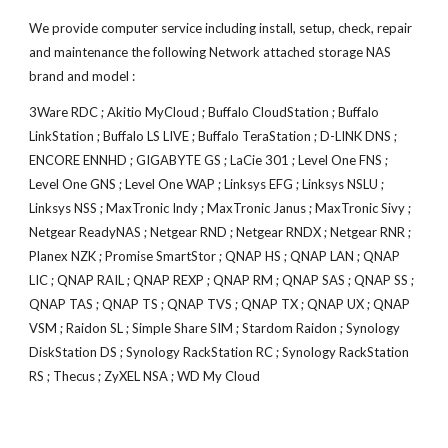
We provide computer service including install, setup, check, repair 
and maintenance the following Network attached storage NAS 
brand and model :
3Ware RDC ; Akitio MyCloud ; Buffalo CloudStation ; Buffalo 
LinkStation ; Buffalo LS LIVE ; Buffalo TeraStation ; D-LINK DNS ; 
ENCORE ENNHD ; GIGABYTE GS ; LaCie 301 ; Level One FNS ; 
Level One GNS ; Level One WAP ; Linksys EFG ; Linksys NSLU ; 
Linksys NSS ; MaxTronic Indy ; MaxTronic Janus ; MaxTronic Sivy ; 
Netgear ReadyNAS ; Netgear RND ; Netgear RNDX ; Netgear RNR ; 
Planex NZK ; Promise SmartStor ; QNAP HS ; QNAP LAN ; QNAP 
LIC ; QNAP RAIL ; QNAP REXP ; QNAP RM ; QNAP SAS ; QNAP SS ; 
QNAP TAS ; QNAP TS ; QNAP TVS ; QNAP TX ; QNAP UX ; QNAP 
VSM ; Raidon SL ; Simple Share SIM ; Stardom Raidon ; Synology 
DiskStation DS ; Synology RackStation RC ; Synology RackStation 
RS ; Thecus ; ZyXEL NSA ; WD My Cloud