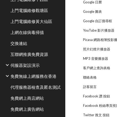
Google 日曆
上門電腦維修觀塘區
Google 圖表
上門電腦維修黃大仙區
Google 自訂搜尋框
YouTube 影片播放器
上網在線病毒掃描
Picasa 網路相簿投影
交換連結
照片幻燈片播放器
互聯網推廣免費資源
MP3 音樂播放器
伺服器架設演示
客戶網上查詢表格
免費無線上網服務在香港
聯絡表格
代理服務器檢查及匿名測試
訪客留言
Facebook 讚 按鈕
免費網上商店網站
Facebook 粉絲專頁
免費網上廣告網站
Twitter 推文 按鈕