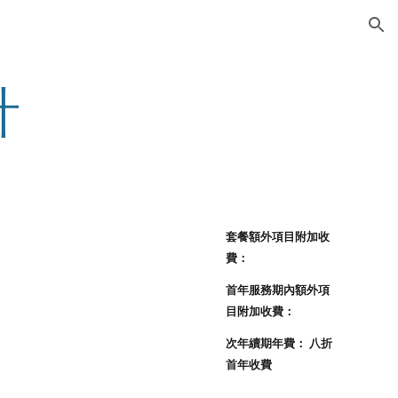
ion
計
套餐額外項目附加收
費：
首年服務期內額外項
目附加收費：
次年續期年費： 八折
首年收費