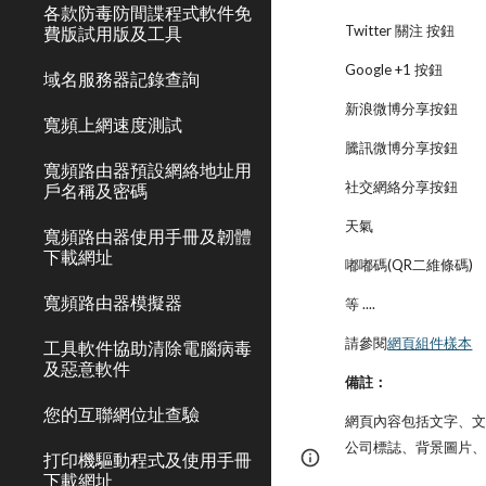
各款防毒防間諜程式軟件免
Twitter 關注 按鈕
費版試用版及工具
Google +1 按鈕
域名服務器記錄查詢
新浪微博分享按鈕
寬頻上網速度測試
騰訊微博分享按鈕
寬頻路由器預設網絡地址用
社交網絡分享按鈕
戶名稱及密碼
天氣
寬頻路由器使用手冊及韌體
下載網址
嘟嘟碼(QR二維條碼)
寬頻路由器模擬器
等 ....
請參閱
網頁組件樣本
工具軟件協助清除電腦病毒
及惡意軟件
備註：
您的互聯網位址查驗
網頁內容包括文字、
公司標誌、背景圖片
打印機驅動程式及使用手冊
Page
Google Sites
下載網址