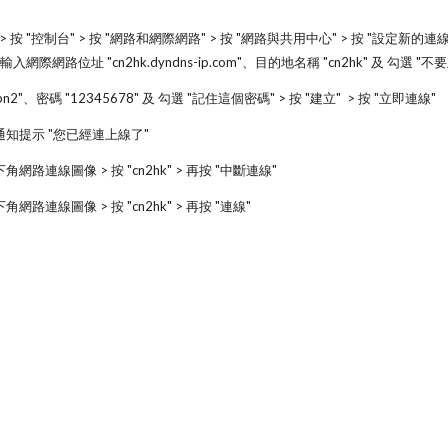
鈕 > 按 "控制台" > 按 "網路和網際網路" > 按 "網路與共用中心" > 按 "設定新的連
 > 輸入網際網路位址 "cn2hk.dyndns-ip.com"、目的地名稱 "cn2hk" 及 勾
n2"、密碼 "12345678" 及 勾選 "記住這個密碼" > 按 "建立"  > 按 "立即連線"
通知提示 "您已經連上線了"
網路連線圖像 > 按 "cn2hk" > 再按 "中斷連線"
網路連線圖像 > 按 "cn2hk" > 再按 "連線"