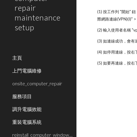
repair
(1) 按工作列 "開始" 
maintenance
際網路連線(VPN)(I)"
setup
(2) 輸入使用者名稱 "vp
(3) 如連線成功，會有
(4) 如停用連線，按右下角
主頁
(5) 如要再連線，按右下角
上門電腦維修
onsite_computer_repair
服務項目
調升電腦效能
重裝電腦系統
reinstall_computer_window_system