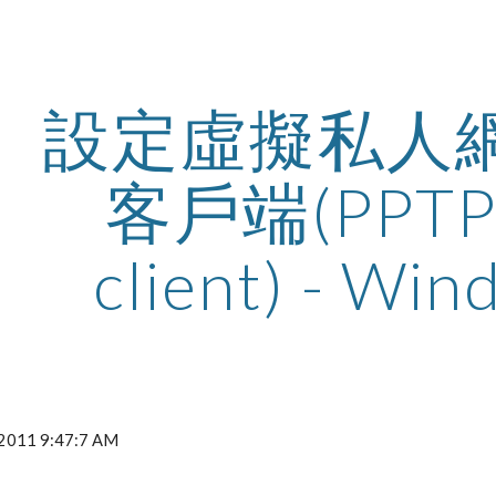
ip to main content
Skip to navigat
設定虛擬私人
客戶端(PPTP 
client) - Win
 2011 9:47:7 AM