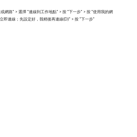
線或網路" > 選擇 "連線到工作地點" > 按 "下一步" > 按 "使用我的網
選 "不要立即連線；先設定好，我稍後再連線(D)" > 按 "下一步"