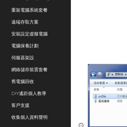
重裝電腦系統套餐
遠端存取方案
安裝設定虛擬電腦
電腦保養計劃
伺服器架設
網絡儲存裝置套餐
舊電腦回收
DIY遙距個人教導
客戶支援
收集個人資料聲明
Page
Google Sites