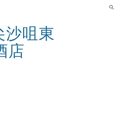
ion
- 尖沙咀東
酒店