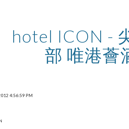
ip to main content
Skip to navigat
hotel ICON 
部 唯港薈
 2012 4:56:59 PM
ON