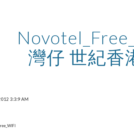
ip to main content
Skip to navigat
Novotel_Free_
灣仔 世紀香
 2012 3:3:9 AM
Free_WIFI