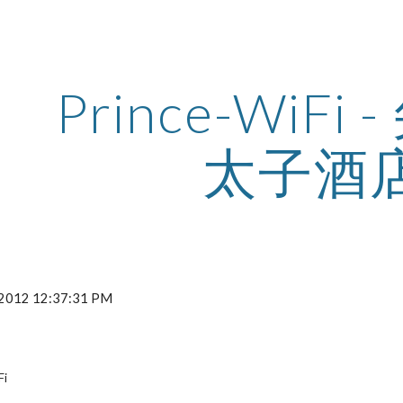
ip to main content
Skip to navigat
Prince-WiFi 
太子酒
, 2012 12:37:31 PM
Fi