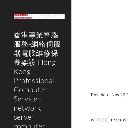
Sk
香港專業電腦
服務-網絡伺服
器電腦維修保
養架設 Hong
Kong
Professional
Computer
Post date: Nov 23
Service -
network
server
Wi-Fi SSID : Prince-Wi
computer