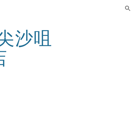
ion
- 尖沙咀 
店